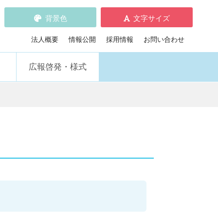
背景色
文字サイズ
標準
拡大
デフォルト
黒の背景
青の背景
黄の背景
法人概要
情報公開
採用情報
お問い合わせ
広報啓発・様式