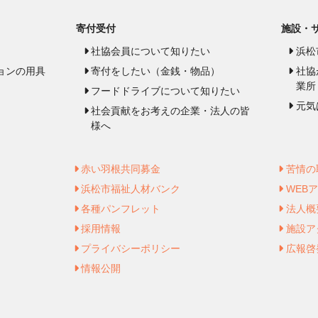
寄付受付
施設・
社協会員について知りたい
浜松
ョンの用具
寄付をしたい（金銭・物品）
社協
業所
フードドライブについて知りたい
元気
社会貢献をお考えの企業・法人の皆
様へ
赤い羽根共同募金
苦情の
浜松市福祉人材バンク
WEB
各種パンフレット
法人概
採用情報
施設ア
プライバシーポリシー
広報啓
情報公開