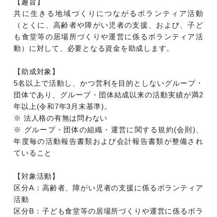
【趣旨】
共に生きる地域づくりにつながるボランティア活動
（とくに、高齢者や障がい児者の支援、および、子ど
も食堂等の居場所づくりや運営に係るボランティア活
動）に対して、必要となる資金を助成します。
【助成対象】
5名以上で活動し、かつ営利を目的としないグループ・
団体であり、グループ・団体結成以来の活動実績が満2
年以上(令和7年3月末基準)。
※ 法人格の有無は問わない
※ グループ・団体の組織・運営に関する規約(会則)、
年度毎の活動報告書類および会計報告書類が整備され
ていること
【対象活動】
区分A：高齢者、障がい児者の支援に係るボランティア
活動
区分B：子ども食堂等の居場所づくりや運営に係るボラ