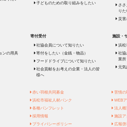
子どものための取り組みをしたい
ささ
りた
災害
寄付受付
施設・
社協会員について知りたい
浜松
ョンの用具
寄付をしたい（金銭・物品）
社協
業所
フードドライブについて知りたい
元気
社会貢献をお考えの企業・法人の皆
様へ
赤い羽根共同募金
苦情の
浜松市福祉人材バンク
WEB
各種パンフレット
法人概
採用情報
施設ア
プライバシーポリシー
広報啓