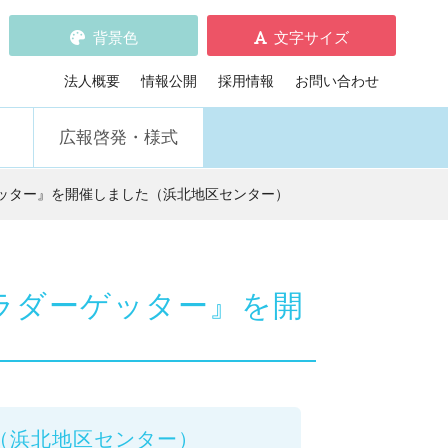
背景色
文字サイズ
標準
拡大
デフォルト
黒の背景
青の背景
黄の背景
法人概要
情報公開
採用情報
お問い合わせ
広報啓発・様式
ッター』を開催しました（浜北地区センター）
ラダーゲッター』を開
（浜北地区センター）