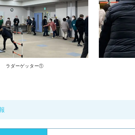
ラダーゲッター①
報