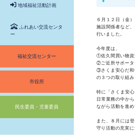
地域福祉活動計画
６月１２日（金）
施設関係者など、
ふれあい交流センタ
行いました。
ー
今年度は、
①佐久間買い物資
福祉交流センター
②ご近所サポータ
③さくま安心だ和
の３つの取り組み
市役所
特に「さくま安心
日常業務の中から
ながら活動を進め
民生委員・児童委員
また、８月には登
守り活動の充実に