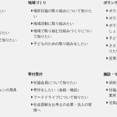
地域づくり
ボラン
たい
地区社協の取り組みについて知りた
ボラ
い
ボラ
地域活動に取り組みたい
ボラ
地域で取り組む仕組みづくりについ
しょ
りたい
て知りたい
子ど
て知りたい
子どものための取り組みをしたい
ささ
りた
災害
寄付受付
施設・
社協会員について知りたい
浜松
ョンの用具
寄付をしたい（金銭・物品）
社協
業所
フードドライブについて知りたい
元気
社会貢献をお考えの企業・法人の皆
様へ