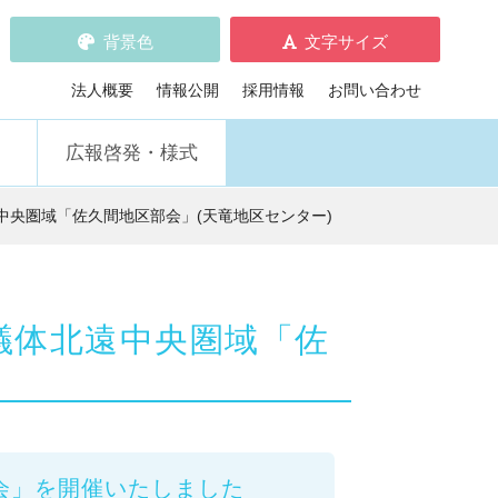
背景色
文字サイズ
標準
拡大
デフォルト
黒の背景
青の背景
黄の背景
法人概要
情報公開
採用情報
お問い合わせ
広報啓発・様式
央圏域「佐久間地区部会」(天竜地区センター)
議体北遠中央圏域「佐
会」を開催いたしました