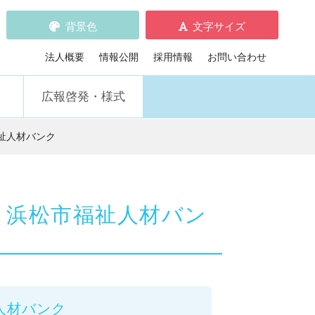
背景色
文字サイズ
標準
拡大
デフォルト
黒の背景
青の背景
黄の背景
法人概要
情報公開
採用情報
お問い合わせ
広報啓発・様式
祉人材バンク
 浜松市福祉人材バン
人材バンク