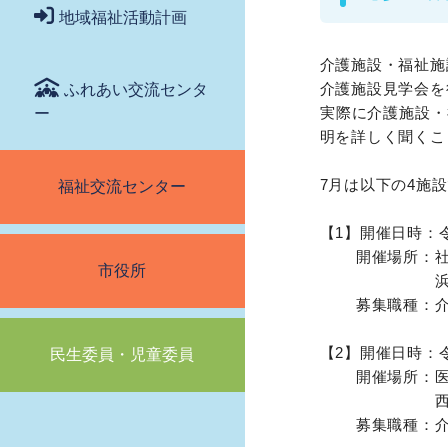
地域福祉活動計画
介護施設・福祉施
介護施設見学会を
ふれあい交流センタ
実際に介護施設・
ー
明を詳しく聞くこ
7月は以下の4施
福祉交流センター
【1】開催日時：令
開催場所：社会
市役所
浜松中
募集職種：介
【2】開催日時：令
民生委員・児童委員
開催場所：医療
西山病院
募集職種：介護