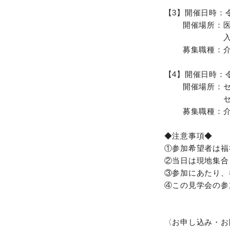
【3】開催日時：令
開催場所：医療
入野ケ
募集職種：介
【4】開催日時：令
開催場所：セン
セントケア
募集職種：介
◆注意事項◆
①参加希望者は福祉
②当日は現地集合
③参加にあたり、
④この見学会の参
〈お申し込み・お